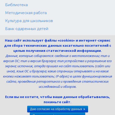
Библиотека
Методическая работа
Культура для школьников
Банк одаренных детей
Конкурсы
Наш сайт использует файлы «cookies» и интернет-сервис
Независимая оценка
для сбора технических данных касательно посетителей с
целью получения статистической информации.
Меры поддержки участников СВО
Данные, которые собираются: сведения о местоположении; тип и
версия ОС; тип и версия браузера; тип устройства и разрешение его
экрана; источник, откуда пришел на сайт пользователь (сайт или
Телефон:
иное), язык ОС и браузера; какие страницы открывает и на какие
8 (4725) 240725
кнопки нажимает пользователь; IP-адрес) в целях функционирования
Электронная почта:
сайта, проведения ретаргетинга и проведения статистических
uk-dshi1@belgov.ru
исследований и обзоров.
Мы в социальных сетях
Если вы не хотите, чтобы ваши данные обрабатывались,
покиньте сайт.
Даю согласие на обработку данных