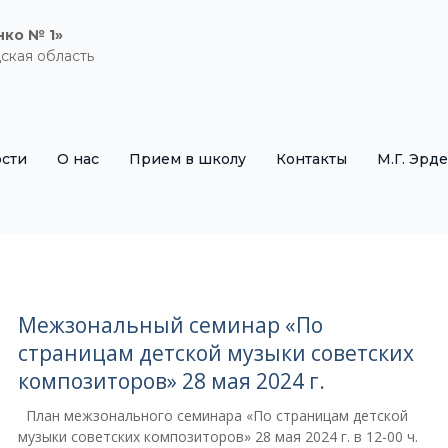
нко № 1»
ская область
сти
О нас
Прием в школу
Контакты
М.Г. Эрд
Межзональный семинар «По
страницам детской музыки советских
композиторов» 28 мая 2024 г.
План межзонального семинара «По страницам детской
музыки советских композиторов» 28 мая 2024 г. в 12-00 ч.