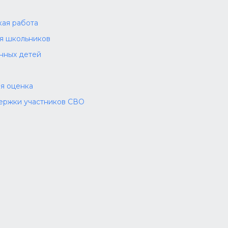
а
ая работа
ля школьников
нных детей
я оценка
ержки участников СВО