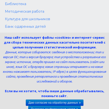
Библиотека
Методическая работа
Культура для школьников
Банк одаренных детей
Конкурсы
Наш сайт использует файлы «cookies» и интернет-сервис
Независимая оценка
для сбора технических данных касательно посетителей с
целью получения статистической информации.
Меры поддержки участников СВО
Данные, которые собираются: сведения о местоположении; тип и
версия ОС; тип и версия браузера; тип устройства и разрешение его
экрана; источник, откуда пришел на сайт пользователь (сайт или
Телефон:
иное), язык ОС и браузера; какие страницы открывает и на какие
8 (4725) 240725
кнопки нажимает пользователь; IP-адрес) в целях функционирования
Электронная почта:
сайта, проведения ретаргетинга и проведения статистических
uk-dshi1@belgov.ru
исследований и обзоров.
Мы в социальных сетях
Если вы не хотите, чтобы ваши данные обрабатывались,
покиньте сайт.
Даю согласие на обработку данных
© 2026 МБУ ДО «ДШИ им. М.Г. Эрденко №1»