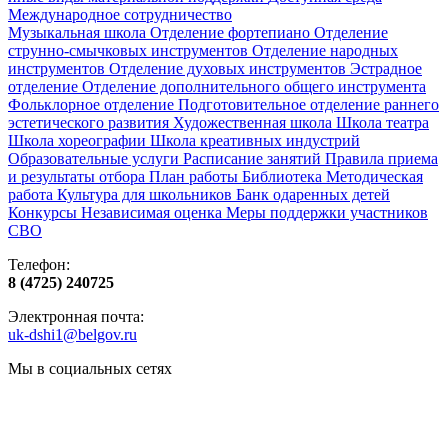
Международное сотрудничество
Музыкальная школа
Отделение фортепиано
Отделение
струнно-смычковых инструментов
Отделение народных
инструментов
Отделение духовых инструментов
Эстрадное
отделение
Отделение дополнительного общего инструмента
Фольклорное отделение
Подготовительное отделение раннего
эстетического развития
Художественная школа
Школа‌‌‌‌ театра
Школа хореографии
Школа креативных индустрий
Образовательные услуги
Расписание занятий
Правила приема
и результаты отбора
План работы
Библиотека
Методическая
работа
Культура для школьников
Банк одаренных детей
Конкурсы
Независимая оценка
Меры поддержки участников
СВО
Телефон:
8 (4725) 240725
Электронная почта:
uk-dshi1@belgov.ru
Мы в социальных сетях