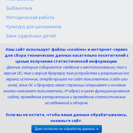
Библиотека
Методическая работа
Культура для школьников
Банк одаренных детей
Конкурсы
Наш сайт использует файлы «cookies» и интернет-сервис
Независимая оценка
для сбора технических данных касательно посетителей с
целью получения статистической информации.
Меры поддержки участников СВО
Данные, которые собираются: сведения о местоположении; тип и
версия ОС; тип и версия браузера; тип устройства и разрешение его
экрана; источник, откуда пришел на сайт пользователь (сайт или
Телефон:
иное), язык ОС и браузера; какие страницы открывает и на какие
8 (4725) 240725
кнопки нажимает пользователь; IP-адрес) в целях функционирования
Электронная почта:
сайта, проведения ретаргетинга и проведения статистических
uk-dshi1@belgov.ru
исследований и обзоров.
Мы в социальных сетях
Если вы не хотите, чтобы ваши данные обрабатывались,
покиньте сайт.
Даю согласие на обработку данных