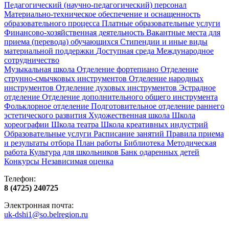
Педагогический (научно-педагогический) персонал
Материально-техническое обеспечение и оснащенность
образовательного процесса
Платные образовательные услуги
Финансово-хозяйственная деятельность
Вакантные места для
приема (перевода) обучающихся
Стипендии и иные виды
материальной поддержки
Доступная среда
Международное
сотрудничество
Музыкальная школа
Отделение фортепиано
Отделение
струнно-смычковых инструментов
Отделение народных
инструментов
Отделение духовых инструментов
Эстрадное
отделение
Отделение дополнительного общего инструмента
Фольклорное отделение
Подготовительное отделение раннего
эстетического развития
Художественная школа
Школа
хореографии
Школа театра
Школа креативных индустрий
Образовательные услуги
Расписание занятий
Правила приема
и результаты отбора
План работы
Библиотека
Методическая
работа
Культура для школьников
Банк одаренных детей
Конкурсы
Независимая оценка
Телефон:
8 (4725) 240725
Электронная почта:
uk-dshi1@so.belregion.ru