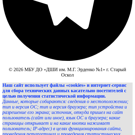
© 2026 МБУ ДО «ДШИ им. М.Г. Эрденко №1» г. Старый
Оскол
Наш сайт использует файлы «cookies» и интернет-сервис
для сбора технических данных касательно посетителей с
целью получения статистической информации.
Данные, которые собираются: сведения о местоположении;
тип и версия ОС; тип и версия браузера; тип устройства и
разрешение его экрана; источник, откуда пришел на сайт
пользователь (сайт или иное), язык ОС и браузера; какие
страницы открывает и на какие кнопки нажимает
пользователь; IP-адрес) в целях функционирования сайта,
проведения ретаргетинга и проведения статистических