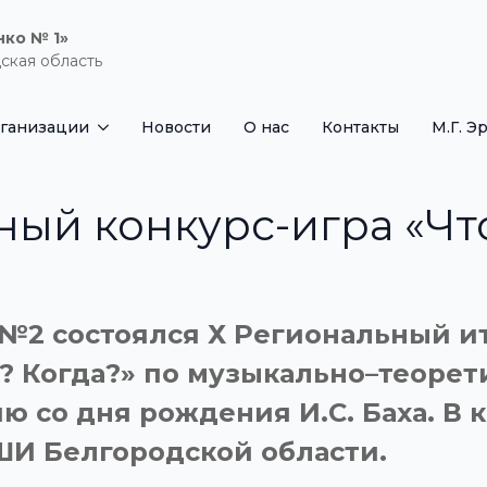
нко № 1»
ская область
рганизации
Новости
О нас
Контакты
М.Г. Э
ый конкурс-игра «Что
И №2 состоялся Х Региональный 
е? Когда?» по музыкально–теоре
 со дня рождения И.С. Баха. В 
ШИ Белгородской области.