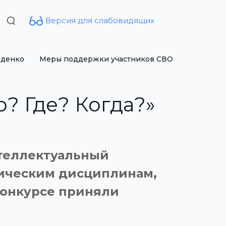
Версия для слабовидящих
Search
for:
рденко
Меры поддержки участников СВО
? Где? Когда?»
ителлектуальный
тическим дисциплинам,
конкурсе приняли