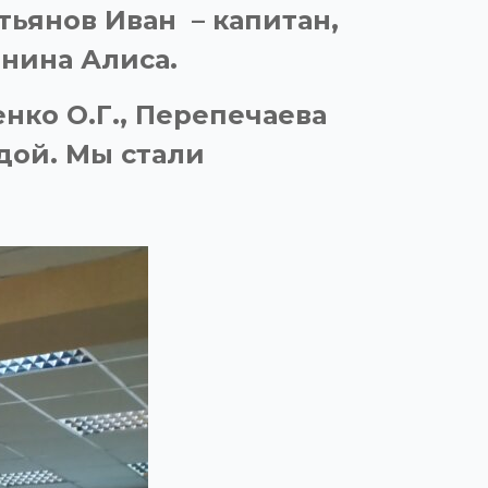
тьянов Иван – капитан,
онина Алиса.
нко О.Г., Перепечаева
дой. Мы стали