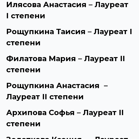
Илясова Анастасия – Лауреат
I
степени
Рощупкина Таисия –
Лауреат
I
степени
Филатова Мария – Лауреат
II
степени
Рощупкина Анастасия
–
Лауреат
II
степени
Архипова Софья – Лауреат II
степени