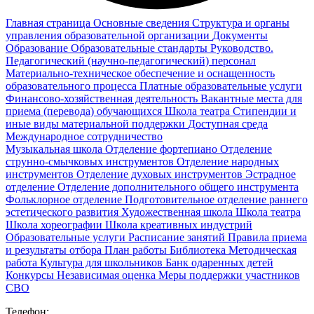
Главная страница
Основные сведения
Структура и органы
управления образовательной организации
Документы
Образование
Образовательные стандарты
Руководство.
Педагогический (научно-педагогический) персонал
Материально-техническое обеспечение и оснащенность
образовательного процесса
Платные образовательные услуги
Финансово-хозяйственная деятельность
Вакантные места для
приема (перевода) обучающихся
Школа театра
Стипендии и
иные виды материальной поддержки
Доступная среда
Международное сотрудничество
Музыкальная школа
Отделение фортепиано
Отделение
струнно-смычковых инструментов
Отделение народных
инструментов
Отделение духовых инструментов
Эстрадное
отделение
Отделение дополнительного общего инструмента
Фольклорное отделение
Подготовительное отделение раннего
эстетического развития
Художественная школа
Школа‌‌‌‌ театра
Школа хореографии
Школа креативных индустрий
Образовательные услуги
Расписание занятий
Правила приема
и результаты отбора
План работы
Библиотека
Методическая
работа
Культура для школьников
Банк одаренных детей
Конкурсы
Независимая оценка
Меры поддержки участников
СВО
Телефон: