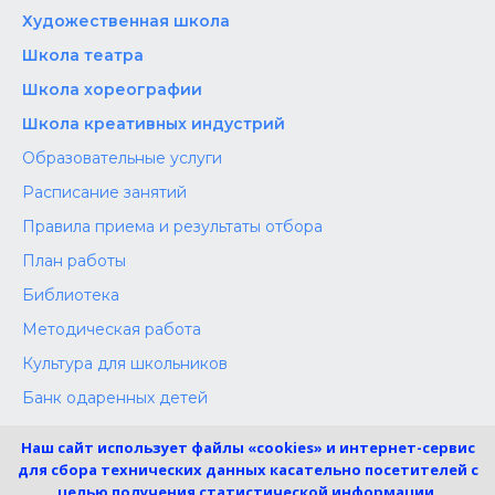
Художественная школа
Школа‌‌‌‌ театра
Школа хореографии
Школа креативных индустрий
Образовательные услуги
Расписание занятий
Правила приема и результаты отбора
План работы
Библиотека
Методическая работа
Культура для школьников
Банк одаренных детей
Конкурсы
Наш сайт использует файлы «cookies» и интернет-сервис
Независимая оценка
для сбора технических данных касательно посетителей с
целью получения статистической информации.