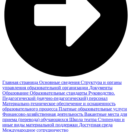
Главная страница
Основные сведения
Структура и органы
управления образовательной организации
Документы
Образование
Образовательные стандарты
Руководство.
Педагогический (научно-педагогический) персонал
Материально-техническое обеспечение и оснащенность
образовательного процесса
Платные образовательные услуги
Финансово-хозяйственная деятельность
Вакантные места для
приема (перевода) обучающихся
Школа театра
Стипендии и
иные виды материальной поддержки
Доступная среда
Международное сотрудничество