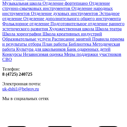
Музыкальная школа
Отделение фортепиано
Отделение
струнно-смычковых инструментов
Отделение народных
инструментов
Отделение духовых инструментов
Эстрадное
отделение
Отделение дополнительного общего инструмента
Фольклорное отделение
Подготовительное отделение раннего
эстетического развития
Художественная школа
Школа‌‌‌‌ театра
Школа хореографии
Школа креативных индустрий
Образовательные услуги
Расписание занятий
Правила приема
и результаты отбора
План работы
Библиотека
Методическая
работа
Культура для школьников
Банк одаренных детей
Конкурсы
Независимая оценка
Меры поддержки участников
СВО
Телефон:
8 (4725) 240725
Электронная почта:
uk-dshi1@belgov.ru
Мы в социальных сетях