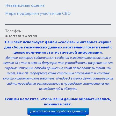
Независимая оценка
Меры поддержки участников СВО
Телефон:
8 (4725) 240725
Наш сайт использует файлы «cookies» и интернет-сервис
Электронная почта:
для сбора технических данных касательно посетителей с
uk-dshi1@belgov.ru
целью получения статистической информации.
Мы в социальных сетях
Данные, которые собираются: сведения о местоположении; тип и
версия ОС; тип и версия браузера; тип устройства и разрешение его
экрана; источник, откуда пришел на сайт пользователь (сайт или
иное), язык ОС и браузера; какие страницы открывает и на какие
© 2026 МБУ ДО «ДШИ им. М.Г. Эрденко №1»
кнопки нажимает пользователь; IP-адрес) в целях функционирования
сайта, проведения ретаргетинга и проведения статистических
исследований и обзоров.
Если вы не хотите, чтобы ваши данные обрабатывались,
покиньте сайт.
Даю согласие на обработку данных