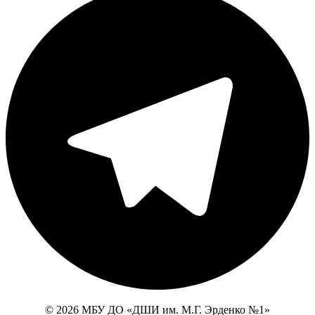
© 2026 МБУ ДО «ДШИ им. М.Г. Эрденко №1»