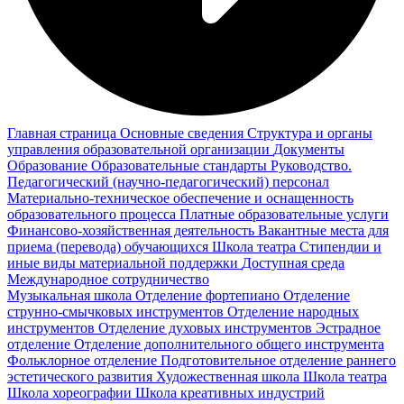
Главная страница
Основные сведения
Структура и органы
управления образовательной организации
Документы
Образование
Образовательные стандарты
Руководство.
Педагогический (научно-педагогический) персонал
Материально-техническое обеспечение и оснащенность
образовательного процесса
Платные образовательные услуги
Финансово-хозяйственная деятельность
Вакантные места для
приема (перевода) обучающихся
Школа театра
Стипендии и
иные виды материальной поддержки
Доступная среда
Международное сотрудничество
Музыкальная школа
Отделение фортепиано
Отделение
струнно-смычковых инструментов
Отделение народных
инструментов
Отделение духовых инструментов
Эстрадное
отделение
Отделение дополнительного общего инструмента
Фольклорное отделение
Подготовительное отделение раннего
эстетического развития
Художественная школа
Школа‌‌‌‌ театра
Школа хореографии
Школа креативных индустрий