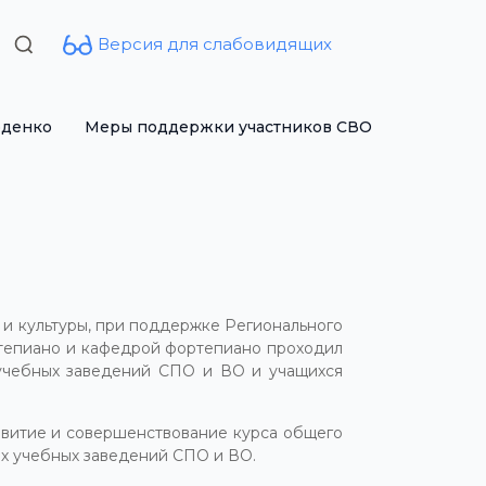
Версия для слабовидящих
Search
for:
рденко
Меры поддержки участников СВО
 и культуры, при поддержке Регионального
тепиано и кафедрой фортепиано проходил
 учебных заведений СПО и ВО и учащихся
звитие и совершенствование курса общего
х учебных заведений СПО и ВО.