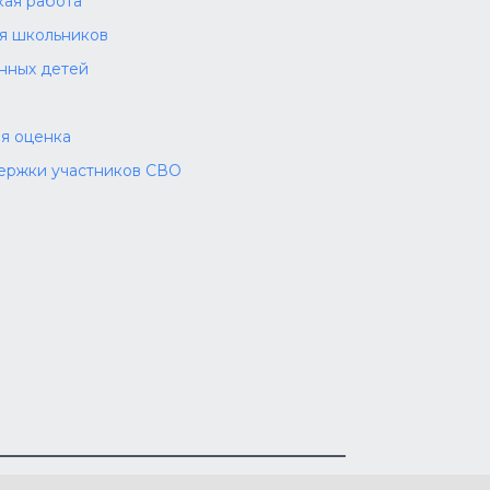
ая работа
ля школьников
нных детей
я оценка
ержки участников СВО
циальных сетях