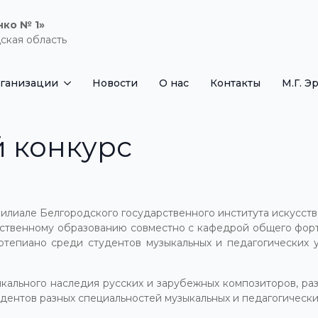
нко № 1»
ская область
рганизации
Новости
О нас
Контакты
М.Г. Э
 конкурс
филиале Белгородского государственного института искусств
ественному образованию совместно с кафедрой общего фор
ртепиано среди студентов музыкальных и педагогических
ыкального наследия русских и зарубежных композиторов, ра
ентов разных специальностей музыкальных и педагогически