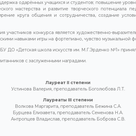
ддержка одарённых учащихся и студентов; повышение уровн
еского мастерства и развитие творческого потенциала пе
ширение круга общения и сотрудничества, создание усло
я участников конкурса является художественно-выразител
скими навыками игры на фортепиано, чувство музыкальной фо
У ДО «Детская школа искусств им. М.Г.Эрденко №1» приняли
питанников с заслуженными наградами.
Лауреат
II
степени
Устинова Валерия, преподаватель Боголюбова Л.Т.
Лауреаты
III
степени
Волкова Маргарита, преподаватель Бежина С.А.
Бурцева Елизавета, преподаватель Семенова Н.А.
Антропцев Владислав, преподаватель Боброва С.В.