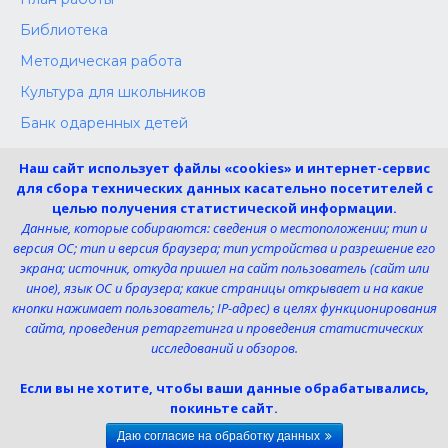
Библиотека
Методическая работа
Культура для школьников
Банк одаренных детей
Конкурсы
Наш сайт использует файлы «cookies» и интернет-сервис
Независимая оценка
для сбора технических данных касательно посетителей с
целью получения статистической информации.
Меры поддержки участников СВО
Данные, которые собираются: сведения о местоположении; тип и
версия ОС; тип и версия браузера; тип устройства и разрешение его
экрана; источник, откуда пришел на сайт пользователь (сайт или
Телефон:
иное), язык ОС и браузера; какие страницы открывает и на какие
8 (4725) 240725
кнопки нажимает пользователь; IP-адрес) в целях функционирования
Электронная почта:
сайта, проведения ретаргетинга и проведения статистических
uk-dshi1@belgov.ru
исследований и обзоров.
Мы в социальных сетях
Если вы не хотите, чтобы ваши данные обрабатывались,
покиньте сайт.
Даю согласие на обработку данных