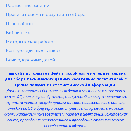
Расписание занятий
Правила приема и результаты отбора
План работы
Библиотека
Методическая работа
Культура для школьников
Банк одаренных детей
Конкурсы
Наш сайт использует файлы «cookies» и интернет-сервис
Независимая оценка
для сбора технических данных касательно посетителей с
целью получения статистической информации.
Меры поддержки участников СВО
Данные, которые собираются: сведения о местоположении; тип и
версия ОС; тип и версия браузера; тип устройства и разрешение его
экрана; источник, откуда пришел на сайт пользователь (сайт или
Телефон:
иное), язык ОС и браузера; какие страницы открывает и на какие
8 (4725) 240725
кнопки нажимает пользователь; IP-адрес) в целях функционирования
Электронная почта:
сайта, проведения ретаргетинга и проведения статистических
uk-dshi1@belgov.ru
исследований и обзоров.