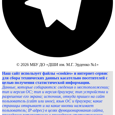
© 2026 МБУ ДО «ДШИ им. М.Г. Эрденко №1»
Наш сайт использует файлы «cookies» и интернет-сервис
для сбора технических данных касательно посетителей с
целью получения статистической информации.
Данные, которые собираются: сведения о местоположении;
тип и версия ОС; тип и версия браузера; тип устройства и
разрешение его экрана; источник, откуда пришел на сайт
пользователь (сайт или иное), язык ОС и браузера; какие
страницы открывает и на какие кнопки нажимает
пользователь; IP-адрес) в целях функционирования сайта,
проведения ретаргетинга и проведения статистических