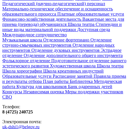
Педагогический (научно-педагогический) персонал
Материально-техническое обеспечение и оснащенность
образовательного процесса
Платные образовательные услуги
Финансово-хозяйственная деятельность
Вакантные места для
приема (перевода) обучающихся
Школа театра
Стипендии и
иные виды материальной поддержки
Доступная среда
Международное сотрудничество
Музыкальная школа
Отделение фортепиано
Отделение
струнно-смычковых инструментов
Отделение народных
инструментов
Отделение духовых инструментов
Эстрадное
отделение
Отделение дополнительного общего инструмента
Фольклорное отделение
Подготовительное отделение раннего
эстетического развития
Художественная школа
Школа‌‌‌‌ театра
Школа хореографии
Школа креативных индустрий
Образовательные услуги
Расписание занятий
Правила приема
и результаты отбора
План работы
Библиотека
Методическая
работа
Культура для школьников
Банк одаренных детей
Конкурсы
Независимая оценка
Меры поддержки участников
СВО
Телефон:
8 (4725) 240725
Электронная почта:
uk-dshi1@belgov.ru