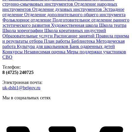
струнно-смычковых инструментов
Отделение народных
инструментов
Отделение духовых инструментов
Эстрадное
отделение
Отделение дополнительного общего инструмента
Фольклорное отделение
Подготовительное отделение раннего
эстетического развития
Художественная школа
Школа‌‌‌‌ театра
Школа хореографии
Школа креативных индустрий
Образовательные услуги
Расписание занятий
Правила приема
и результаты отбора
План работы
Библиотека
Методическая
работа
Культура для школьников
Банк одаренных детей
Конкурсы
Независимая оценка
Меры поддержки участников
СВО
Телефон:
8 (4725) 240725
Электронная почта:
uk-dshi1@belgov.ru
Мы в социальных сетях