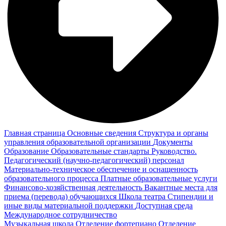
Главная страница
Основные сведения
Структура и органы
управления образовательной организации
Документы
Образование
Образовательные стандарты
Руководство.
Педагогический (научно-педагогический) персонал
Материально-техническое обеспечение и оснащенность
образовательного процесса
Платные образовательные услуги
Финансово-хозяйственная деятельность
Вакантные места для
приема (перевода) обучающихся
Школа театра
Стипендии и
иные виды материальной поддержки
Доступная среда
Международное сотрудничество
Музыкальная школа
Отделение фортепиано
Отделение