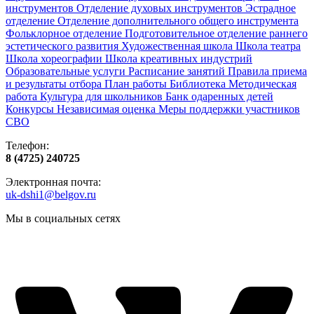
инструментов
Отделение духовых инструментов
Эстрадное
отделение
Отделение дополнительного общего инструмента
Фольклорное отделение
Подготовительное отделение раннего
эстетического развития
Художественная школа
Школа‌‌‌‌ театра
Школа хореографии
Школа креативных индустрий
Образовательные услуги
Расписание занятий
Правила приема
и результаты отбора
План работы
Библиотека
Методическая
работа
Культура для школьников
Банк одаренных детей
Конкурсы
Независимая оценка
Меры поддержки участников
СВО
Телефон:
8 (4725) 240725
Электронная почта:
uk-dshi1@belgov.ru
Мы в социальных сетях