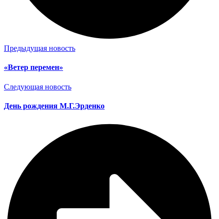
Предыдущая новость
«Ветер перемен»
Следующая новость
День рождения М.Г.Эрденко