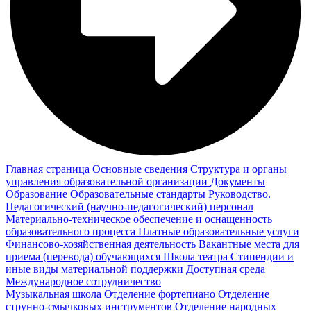
Главная страница
Основные сведения
Структура и органы
управления образовательной организации
Документы
Образование
Образовательные стандарты
Руководство.
Педагогический (научно-педагогический) персонал
Материально-техническое обеспечение и оснащенность
образовательного процесса
Платные образовательные услуги
Финансово-хозяйственная деятельность
Вакантные места для
приема (перевода) обучающихся
Школа театра
Стипендии и
иные виды материальной поддержки
Доступная среда
Международное сотрудничество
Музыкальная школа
Отделение фортепиано
Отделение
струнно-смычковых инструментов
Отделение народных