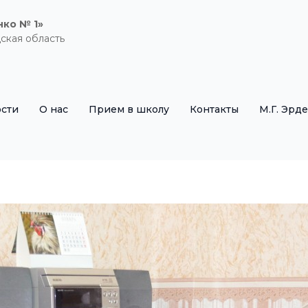
нко № 1»
ская область
сти
О нас
Прием в школу
Контакты
М.Г. Эрд