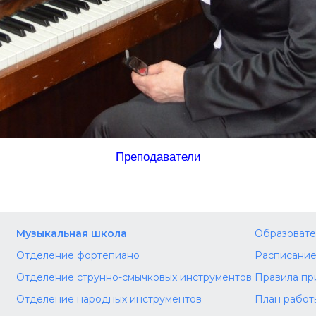
Преподаватели
Музыкальная школа
Образовате
Отделение фортепиано
Расписание
Отделение струнно-смычковых инструментов
Правила пр
Отделение народных инструментов
План работ