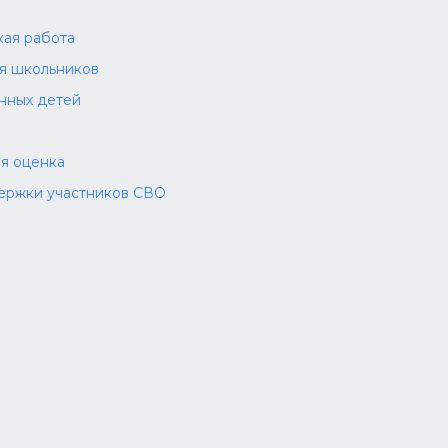
а
ая работа
ля школьников
нных детей
я оценка
ержки участников СВО