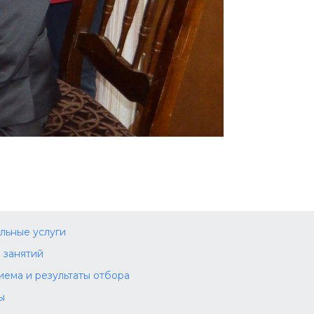
льные услуги
 занятий
иема и результаты отбора
ы