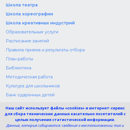
Школа‌‌‌‌ театра
Школа хореографии
Школа креативных индустрий
Образовательные услуги
Расписание занятий
Правила приема и результаты отбора
План работы
Библиотека
Методическая работа
Культура для школьников
Банк одаренных детей
Конкурсы
Наш сайт использует файлы «cookies» и интернет-сервис
Независимая оценка
для сбора технических данных касательно посетителей с
целью получения статистической информации.
Меры поддержки участников СВО
Данные, которые собираются: сведения о местоположении; тип и