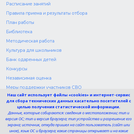
Расписание занятий
Правила приема и результаты отбора
План работы
Библиотека
Методическая работа
Культура для школьников
Банк одаренных детей
Конкурсы
Независимая оценка
Меры поддержки участников СВО
Наш сайт использует файлы «cookies» и интернет-сервис
для сбора технических данных касательно посетителей с
целью получения статистической информации.
Телефон:
Данные, которые собираются: сведения о местоположении; тип и
8 (4725) 240725
версия ОС; тип и версия браузера; тип устройства и разрешение его
Электронная почта:
экрана; источник, откуда пришел на сайт пользователь (сайт или
uk-dshi1@belgov.ru
иное), язык ОС и браузера; какие страницы открывает и на какие
Мы в социальных сетях