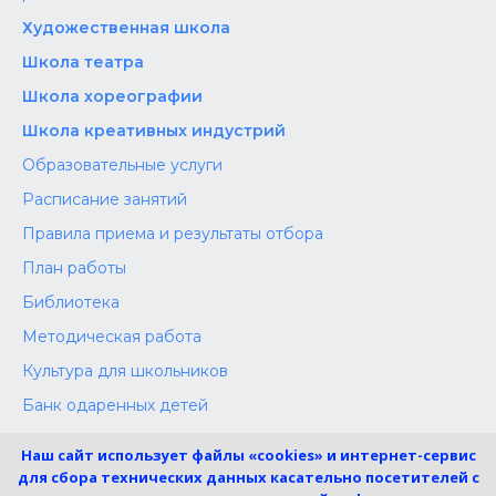
Художественная школа
Школа‌‌‌‌ театра
Школа хореографии
Школа креативных индустрий
Образовательные услуги
Расписание занятий
Правила приема и результаты отбора
План работы
Библиотека
Методическая работа
Культура для школьников
Банк одаренных детей
Конкурсы
Наш сайт использует файлы «cookies» и интернет-сервис
Независимая оценка
для сбора технических данных касательно посетителей с