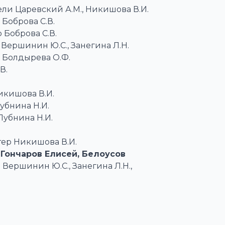
ели Царевский А.М., Никишова В.И.
 Боброва С.В.
 Боброва С.В.
 Вершинин Ю.С., Занегина Л.Н.
р Болдырева О.Ф.
В.
Никишова В.И.
Лубнина Н.И.
Лубнина Н.И.
стер Никишова В.И.
Гончаров Елисей, Белоусов
 Вершинин Ю.С., Занегина Л.Н.,