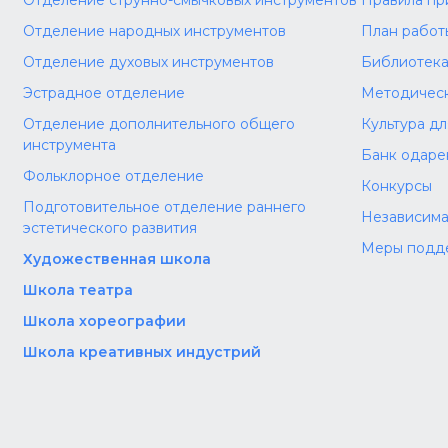
Отделение струнно-смычковых инструментов
Правила пр
Отделение народных инструментов
План работ
Отделение духовых инструментов
Библиотек
Эстрадное отделение
Методическ
Отделение дополнительного общего
Культура д
инструмента
Банк одаре
Фольклорное отделение
Конкурсы
Подготовительное отделение раннего
Независима
эстетического развития
Меры подд
Художественная школа
Школа‌‌‌‌ театра
Школа хореографии
Школа креативных индустрий