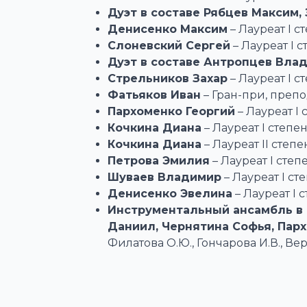
Дуэт в составе Рябцев Максим,
Денисенко Максим
– Лауреат I с
Слоневский Сергей
– Лауреат I 
Дуэт в составе Антропцев Вла
Стрельников Захар
– Лауреат I 
Фатьяков Иван
– Гран-при, препо
Пархоменко Георгий
– Лауреат I
Кочкина Диана
– Лауреат I степе
Кочкина Диана
– Лауреат II степ
Петрова Эмилия
– Лауреат I сте
Шуваев Владимир
– Лауреат I с
Денисенко Эвелина
– Лауреат I 
Инструментальный ансамбль в 
Даниил, Чернятина Софья, Пар
Филатова О.Ю., Гончарова И.В., В