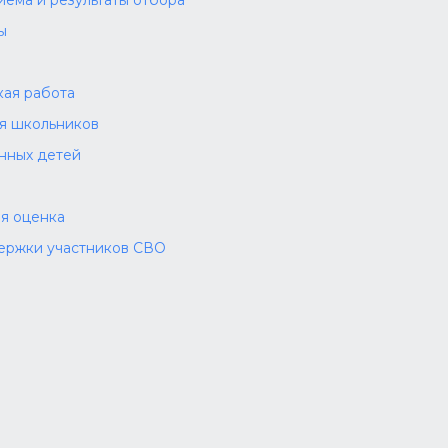
иема и результаты отбора
ы
а
ая работа
ля школьников
нных детей
я оценка
ержки участников СВО