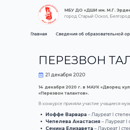
МБУ ДО «ДШИ им. М.Г. Эрде
город Старый Оскол, Белгород
Главная
Сведения об образовательной о
ПЕРЕЗВОН ТА
21 декабря 2020
14 декабря 2020 г. в МАУК «Дворец к
«Перезвон талантов».
В конкурсе приняли участие учащиеся муз
Иоффе Варвара
– Лауреат I степ
Чепелева Анастасия
– Лауреат I
Сенина Елизавета
– Лауреат I ст