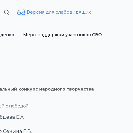
Версия для слабовидящих
Search
for:
рденко
Меры поддержки участников СВО
нальный конкурс народного творчества
ей с победой.
бцева Е.А.
 Сенина Е.В.