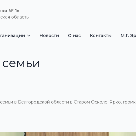
нко № 1»
ская область
рганизации
Новости
О нас
Контакты
М.Г. Э
 семьи
семьи в Белгородской области в Старом Осколе. Ярко, гром