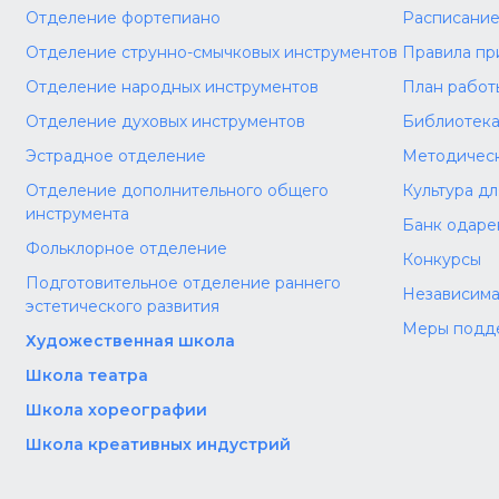
Отделение фортепиано
Расписание
Отделение струнно-смычковых инструментов
Правила пр
Отделение народных инструментов
План работ
Отделение духовых инструментов
Библиотек
Эстрадное отделение
Методическ
Отделение дополнительного общего
Культура д
инструмента
Банк одаре
Фольклорное отделение
Конкурсы
Подготовительное отделение раннего
Независима
эстетического развития
Меры подд
Художественная школа
Школа‌‌‌‌ театра
Школа хореографии
Школа креативных индустрий