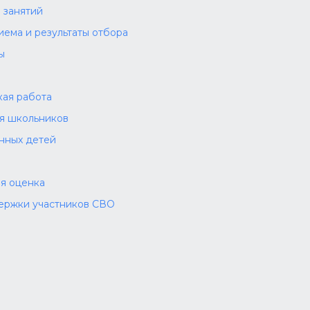
 занятий
иема и результаты отбора
ы
а
ая работа
ля школьников
нных детей
я оценка
ержки участников СВО