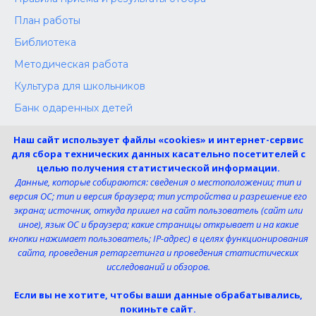
План работы
Библиотека
Методическая работа
Культура для школьников
Банк одаренных детей
Конкурсы
Наш сайт использует файлы «cookies» и интернет-сервис
Независимая оценка
для сбора технических данных касательно посетителей с
целью получения статистической информации.
Меры поддержки участников СВО
Данные, которые собираются: сведения о местоположении; тип и
версия ОС; тип и версия браузера; тип устройства и разрешение его
экрана; источник, откуда пришел на сайт пользователь (сайт или
Телефон:
иное), язык ОС и браузера; какие страницы открывает и на какие
8 (4725) 240725
кнопки нажимает пользователь; IP-адрес) в целях функционирования
Электронная почта:
сайта, проведения ретаргетинга и проведения статистических
uk-dshi1@belgov.ru
исследований и обзоров.
Мы в социальных сетях
Если вы не хотите, чтобы ваши данные обрабатывались,
покиньте сайт.