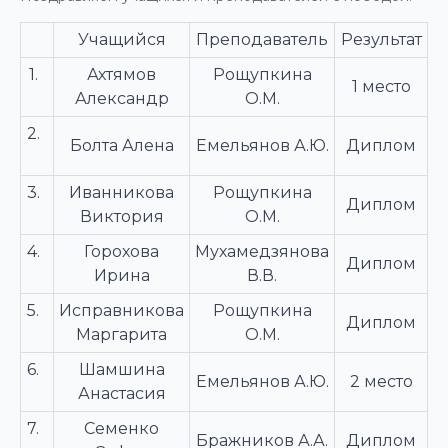
Учащийся
Преподаватель
Результат
1.
Ахтямов
Рощупкина
1 место
Александр
О.М.
2.
Болта Алена
Емельянов А.Ю.
Диплом
3.
Иванникова
Рощупкина
Диплом
Виктория
О.М.
4.
Горохова
Мухамедзянова
Диплом
Ирина
В.В.
5.
Исправникова
Рощупкина
Диплом
Маргарита
О.М.
6.
Шамшина
Емельянов А.Ю.
2 место
Анастасия
7.
Семенко
Бражников А.А.
Диплом