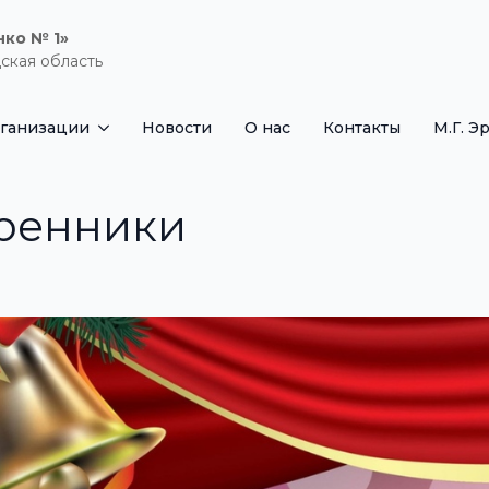
нко № 1»
ская область
рганизации
Новости
О нас
Контакты
М.Г. Э
тренники