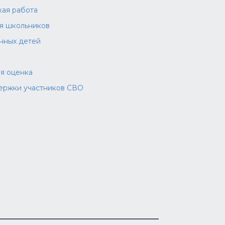
ая работа
ля школьников
нных детей
я оценка
ержки участников СВО