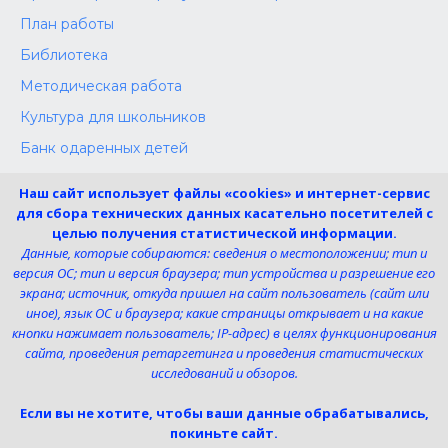
План работы
Библиотека
Методическая работа
Культура для школьников
Банк одаренных детей
Конкурсы
Наш сайт использует файлы «cookies» и интернет-сервис
Независимая оценка
для сбора технических данных касательно посетителей с
целью получения статистической информации.
Меры поддержки участников СВО
Данные, которые собираются: сведения о местоположении; тип и
версия ОС; тип и версия браузера; тип устройства и разрешение его
экрана; источник, откуда пришел на сайт пользователь (сайт или
Телефон:
иное), язык ОС и браузера; какие страницы открывает и на какие
8 (4725) 240725
кнопки нажимает пользователь; IP-адрес) в целях функционирования
Электронная почта:
сайта, проведения ретаргетинга и проведения статистических
uk-dshi1@belgov.ru
исследований и обзоров.
Мы в социальных сетях
Если вы не хотите, чтобы ваши данные обрабатывались,
покиньте сайт.