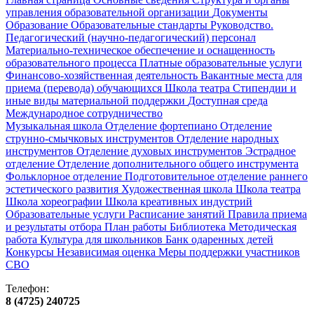
управления образовательной организации
Документы
Образование
Образовательные стандарты
Руководство.
Педагогический (научно-педагогический) персонал
Материально-техническое обеспечение и оснащенность
образовательного процесса
Платные образовательные услуги
Финансово-хозяйственная деятельность
Вакантные места для
приема (перевода) обучающихся
Школа театра
Стипендии и
иные виды материальной поддержки
Доступная среда
Международное сотрудничество
Музыкальная школа
Отделение фортепиано
Отделение
струнно-смычковых инструментов
Отделение народных
инструментов
Отделение духовых инструментов
Эстрадное
отделение
Отделение дополнительного общего инструмента
Фольклорное отделение
Подготовительное отделение раннего
эстетического развития
Художественная школа
Школа‌‌‌‌ театра
Школа хореографии
Школа креативных индустрий
Образовательные услуги
Расписание занятий
Правила приема
и результаты отбора
План работы
Библиотека
Методическая
работа
Культура для школьников
Банк одаренных детей
Конкурсы
Независимая оценка
Меры поддержки участников
СВО
Телефон:
8 (4725) 240725