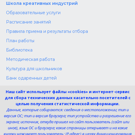
Школа креативных индустрий
Образовательные услуги
Расписание занятий
Правила приема и результаты отбора
План работы
Библиотека
Методическая работа
Культура для школьников
Банк одаренных детей
Конкурсы
Наш сайт использует файлы «cookies» и интернет-сервис
Независимая оценка
для сбора технических данных касательно посетителей с
целью получения статистической информации.
Меры поддержки участников СВО
Данные, которые собираются: сведения о местоположении; тип и
версия ОС; тип и версия браузера; тип устройства и разрешение его
экрана; источник, откуда пришел на сайт пользователь (сайт или
Телефон:
иное), язык ОС и браузера; какие страницы открывает и на какие
8 (4725) 240725
кнопки нажимает пользователь; IP-адрес) в целях функционирования