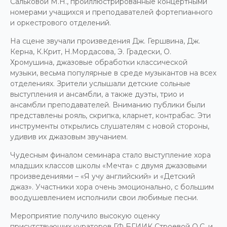
Сальковой М.Н., проиллюстрированные концертными
номерами учащихся и преподавателей фортепианного
и оркестрового отделений.
На сцене звучали произведения Дж. Гершвина, Дж.
Керна, К.Крит, Н.Мордасова, Э. Градески, О.
Хромушина, джазовые обработки классической
музыки, весьма популярные в среде музыкантов на всех
отделениях. Зрители услышали детские сольные
выступления и ансамбли, а также дуэты, трио и
ансамбли преподавателей. Вниманию публики были
представлены рояль, скрипка, кларнет, контрабас. Эти
инструменты открылись слушателям с новой стороны,
удивив их джазовым звучанием.
Чудесным финалом семинара стало выступление хора
младших классов школы «Мечта» с двумя джазовыми
произведениями – «Я учу английский» и «Детский
джаз». Участники хора очень эмоционально, с большим
воодушевлением исполнили свои любимые песни.
Мероприятие получило высокую оценку
присутствующих кураторов ГФ БГИИК Строевой О.С. и