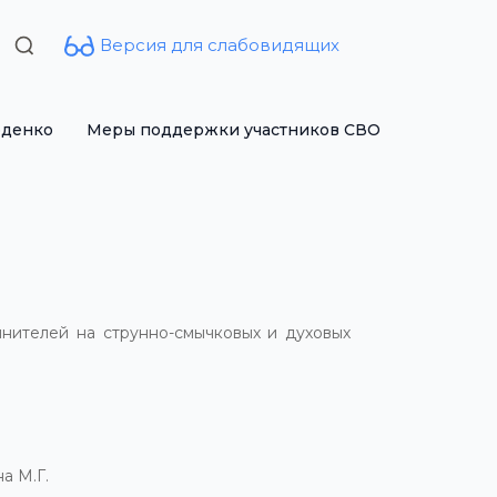
Версия для слабовидящих
Search
for:
рденко
Меры поддержки участников СВО
нителей на струнно-смычковых и духовых
а М.Г.