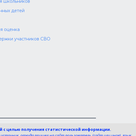
ля школьников
нных детей
я оценка
ержки участников СВО
циальных сетях
ей с целью получения статистической информации.
 источник, откуда пришел на сайт пользователь (сайт или иное), язык