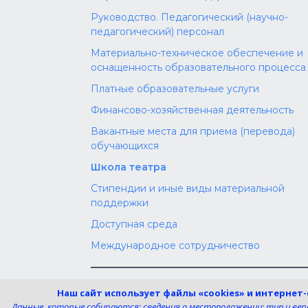
Руководство. Педагогический (научно-
педагогический) персонал
Материально-техническое обеспечение и
оснащенность образовательного процесса
Платные образовательные услуги
Финансово-хозяйственная деятельность
Вакантные места для приема (перевода)
обучающихся
Школа театра
Стипендии и иные виды материальной
поддержки
Доступная среда
Международное сотрудничество
Телефон:
Электронная поч
Наш сайт использует файлы «cookies» и интернет
8 (4725) 240725
uk-dshi1@belgov.
Данные, которые собираются: сведения о местоположении; тип и верси