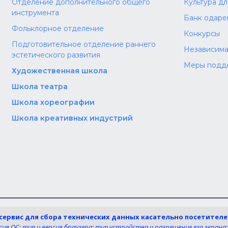
Отделение дополнительного общего
Культура д
инструмента
Банк одаре
Фольклорное отделение
Конкурсы
Подготовительное отделение раннего
Независима
эстетического развития
Меры подд
Художественная школа
Школа‌‌‌‌ театра
Школа хореографии
Школа креативных индустрий
та:
Мы в со
-сервис для сбора технических данных касательно посетител
ru
я ОС; тип и версия браузера; тип устройства и разрешение его экрана;