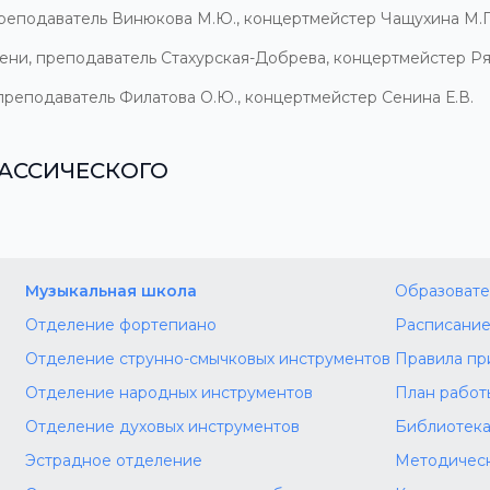
 преподаватель Винюкова М.Ю., концертмейстер Чащухина М.Г
пени, преподаватель Стахурская-Добрева, концертмейстер Ря
 преподаватель Филатова О.Ю., концертмейстер Сенина Е.В.
ЛАССИЧЕСКОГО
Музыкальная школа
Образовате
Отделение фортепиано
Расписание
Отделение струнно-смычковых инструментов
Правила пр
Отделение народных инструментов
План работ
Отделение духовых инструментов
Библиотек
Эстрадное отделение
Методическ