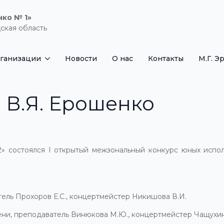
нко № 1»
ская область
рганизации
Новости
О нас
Контакты
М.Г. Э
 В.Я. Ерошенко
состоялся I открытый межзональный конкурс юных испол
тель Прохоров Е.С., концертмейстер Никишова В.И.
ени, преподаватель Винюкова М.Ю., концертмейстер Чащухин