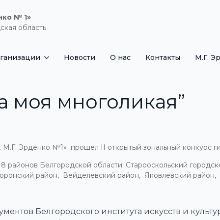
нко № 1»
ская область
рганизации
Новости
О нас
Контакты
М.Г. Э
а моя многоликая”
М.Г. Эрденко №1» прошел II открытый зональный конкурс гит
 8 районов Белгородской области: Старооскольский городск
йворонский район, Вейделевский район, Яковлевский район
ентов Белгородского института искусств и культур