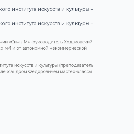
го института искусств и культуры –
го института искусств и культуры –
ании «СинглМ» (руководитель Ходаковский
нко №1 и от автономной некоммерческой
итута искусств и культуры (преподаватель
 Александром Фёдоровичем мастер-классы