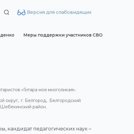
Версия для слабовидящих
Search
for:
рденко
Меры поддержки участников СВО
аристов «Гитара моя многоликая».
ой округ, г. Белгород, Белгородский
, Шебекинский район.
ы, кандидат педагогических наук –