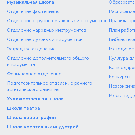
Музыкальная школа
Образовате
Отделение фортепиано
Расписание
Отделение струнно-смычковых инструментов
Правила пр
Отделение народных инструментов
План работ
Отделение духовых инструментов
Библиотек
Эстрадное отделение
Методическ
Отделение дополнительного общего
Культура д
инструмента
Банк одаре
Фольклорное отделение
Конкурсы
Подготовительное отделение раннего
Независима
эстетического развития
Меры подд
Художественная школа
Школа‌‌‌‌ театра
Школа хореографии
Школа креативных индустрий