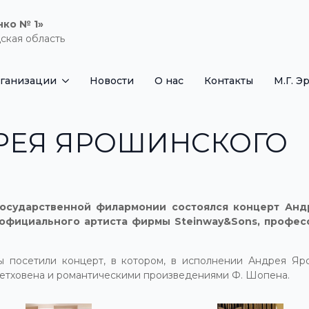
нко № 1»
ская область
рганизации
Новости
О нас
Контакты
М.Г. Э
РЕЯ ЯРОШИНСКОГО
 Государственной филармонии состоялся концерт Ан
, официального артиста фирмы Steinway&Sons, профе
 посетили концерт, в котором, в исполнении Андрея Яро
н Бетховена и романтическими произведениями Ф. Шопена.