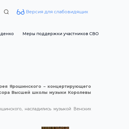
Версия для слабовидящих
Search
for:
рденко
Меры поддержки участников СВО
дрея Ярошинского – концертирующего
ссора Высшей школы музыки Королевы
шинского, насладились музыкой Венских