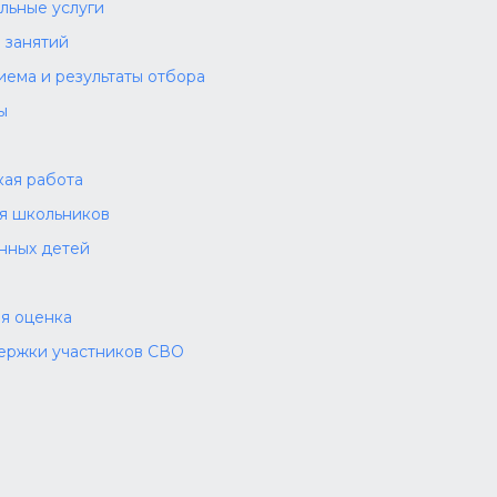
льные услуги
 занятий
иема и результаты отбора
ы
а
ая работа
ля школьников
нных детей
я оценка
ержки участников СВО