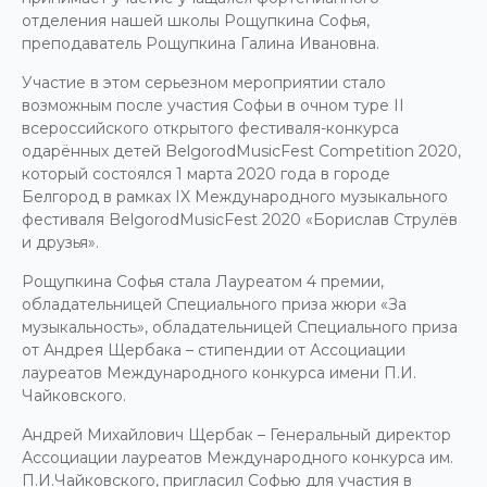
отделения нашей школы Рощупкина Софья,
преподаватель Рощупкина Галина Ивановна.
Участие в этом серьезном мероприятии стало
возможным после участия Софьи в очном туре II
всероссийского открытого фестиваля-конкурса
одарённых детей BelgorodMusicFest Competition 2020,
который состоялся 1 марта 2020 года в городе
Белгород в рамках IX Международного музыкального
фестиваля BelgorodMusicFest 2020 «Борислав Струлёв
и друзья».
Рощупкина Софья стала Лауреатом 4 премии,
обладательницей Специального приза жюри «За
музыкальность», обладательницей Специального приза
от Андрея Щербака – стипендии от Ассоциации
лауреатов Международного конкурса имени П.И.
Чайковского.
Андрей Михайлович Щербак – Генеральный директор
Ассоциации лауреатов Международного конкурса им.
П.И.Чайковского, пригласил Софью для участия в