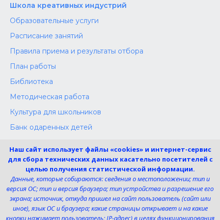
Школа креативных индустрий
Образовательные услуги
Расписание занятий
Правила приема и результаты отбора
План работы
Библиотека
Методическая работа
Культура для школьников
Банк одаренных детей
Конкурсы
Наш сайт использует файлы «cookies» и интернет-сервис
Независимая оценка
для сбора технических данных касательно посетителей с
целью получения статистической информации.
Меры поддержки участников СВО
Данные, которые собираются: сведения о местоположении; тип и
версия ОС; тип и версия браузера; тип устройства и разрешение его
экрана; источник, откуда пришел на сайт пользователь (сайт или
Телефон:
иное), язык ОС и браузера; какие страницы открывает и на какие
8 (4725) 240725
кнопки нажимает пользователь; IP-адрес) в целях функционирования