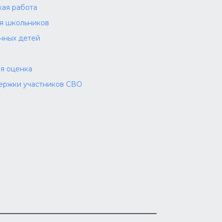
ая работа
ля школьников
нных детей
я оценка
ержки участников СВО