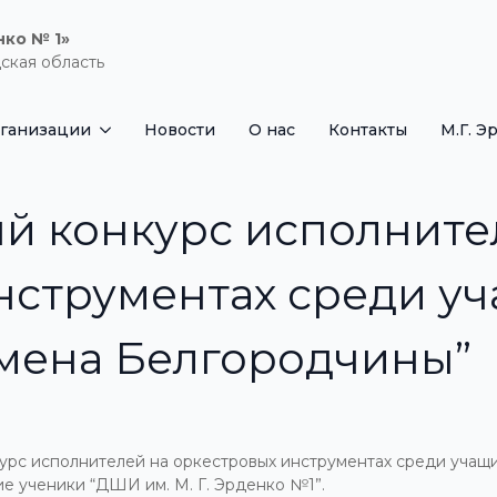
нко № 1»
ская область
рганизации
Новости
О нас
Контакты
М.Г. Э
ый конкурс исполните
нструментах среди у
мена Белгородчины”
онкурс исполнителей на оркестровых инструментах среди у
ие ученики “ДШИ им. М. Г. Эрденко №1”.