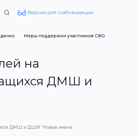
Версия для слабовидящих
Search
for:
рденко
Меры поддержки участников СВО
лей на
чащихся ДМШ и
чащихся ДМШ и ДШИ “Новые имена