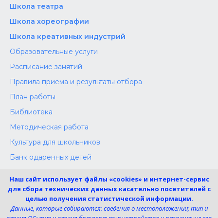
Школа‌‌‌‌ театра
Школа хореографии
Школа креативных индустрий
Образовательные услуги
Расписание занятий
Правила приема и результаты отбора
План работы
Библиотека
Методическая работа
Культура для школьников
Банк одаренных детей
Конкурсы
Наш сайт использует файлы «cookies» и интернет-сервис
Независимая оценка
для сбора технических данных касательно посетителей с
целью получения статистической информации.
Меры поддержки участников СВО
Данные, которые собираются: сведения о местоположении; тип и