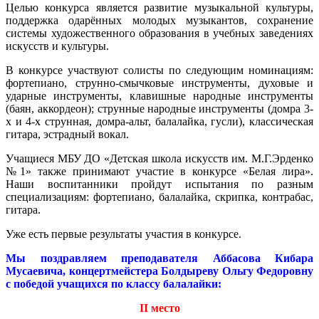
Целью конкурса является развитие музыкальной культуры,
поддержка одарённых молодых музыкантов, сохранение
системы художественного образования в учебных заведениях
искусств и культуры.
В конкурсе участвуют солисты по следующим номинациям:
фортепиано, струнно-смычковые инструменты, духовые и
ударные инструменты, клавишные народные инструменты
(баян, аккордеон); струнные народные инструменты (домра 3-
х и 4-х струнная, домра-альт, балалайка, гусли), классическая
гитара, эстрадный вокал.
Учащиеся МБУ ДО «Детская школа искусств им. М.Г.Эрденко
№1» также принимают участие в конкурсе «Белая лира».
Наши воспитанники пройдут испытания по разным
специализациям: фортепиано, балалайка, скрипка, контрабас,
гитара.
Уже есть первые результаты участия в конкурсе.
Мы поздравляем преподавателя Аббасова Кибара
Мусаевича, концертмейстера Болдыреву Ольгу Федоровну
с победой учащихся по классу балалайки:
II
место