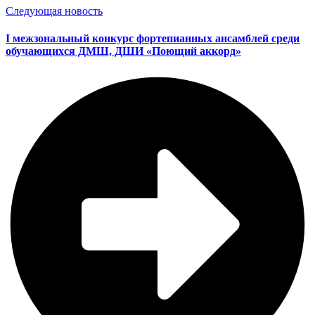
Следующая новость
I межзональный конкурс фортепианных ансамблей среди
обучающихся ДМШ, ДШИ «Поющий аккорд»