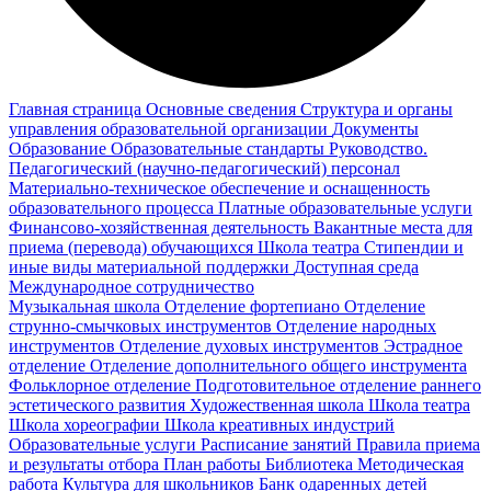
Главная страница
Основные сведения
Структура и органы
управления образовательной организации
Документы
Образование
Образовательные стандарты
Руководство.
Педагогический (научно-педагогический) персонал
Материально-техническое обеспечение и оснащенность
образовательного процесса
Платные образовательные услуги
Финансово-хозяйственная деятельность
Вакантные места для
приема (перевода) обучающихся
Школа театра
Стипендии и
иные виды материальной поддержки
Доступная среда
Международное сотрудничество
Музыкальная школа
Отделение фортепиано
Отделение
струнно-смычковых инструментов
Отделение народных
инструментов
Отделение духовых инструментов
Эстрадное
отделение
Отделение дополнительного общего инструмента
Фольклорное отделение
Подготовительное отделение раннего
эстетического развития
Художественная школа
Школа‌‌‌‌ театра
Школа хореографии
Школа креативных индустрий
Образовательные услуги
Расписание занятий
Правила приема
и результаты отбора
План работы
Библиотека
Методическая
работа
Культура для школьников
Банк одаренных детей