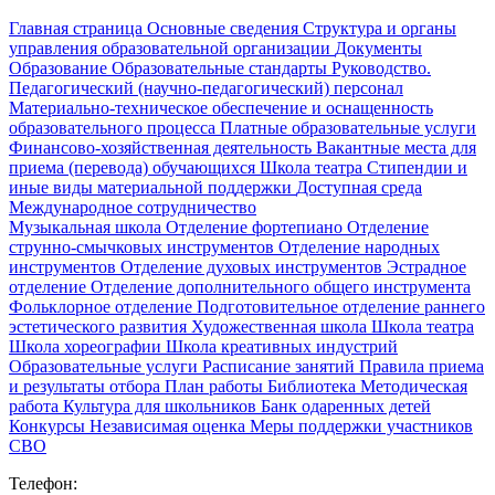
Главная страница
Основные сведения
Структура и органы
управления образовательной организации
Документы
Образование
Образовательные стандарты
Руководство.
Педагогический (научно-педагогический) персонал
Материально-техническое обеспечение и оснащенность
образовательного процесса
Платные образовательные услуги
Финансово-хозяйственная деятельность
Вакантные места для
приема (перевода) обучающихся
Школа театра
Стипендии и
иные виды материальной поддержки
Доступная среда
Международное сотрудничество
Музыкальная школа
Отделение фортепиано
Отделение
струнно-смычковых инструментов
Отделение народных
инструментов
Отделение духовых инструментов
Эстрадное
отделение
Отделение дополнительного общего инструмента
Фольклорное отделение
Подготовительное отделение раннего
эстетического развития
Художественная школа
Школа‌‌‌‌ театра
Школа хореографии
Школа креативных индустрий
Образовательные услуги
Расписание занятий
Правила приема
и результаты отбора
План работы
Библиотека
Методическая
работа
Культура для школьников
Банк одаренных детей
Конкурсы
Независимая оценка
Меры поддержки участников
СВО
Телефон: