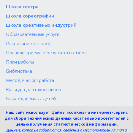
Школа‌‌‌‌ театра
Школа хореографии
Школа креативных индустрий
Образовательные услуги
Расписание занятий
Правила приема и результаты отбора
План работы
Библиотека
Методическая работа
Культура для школьников
Банк одаренных детей
Конкурсы
Наш сайт использует файлы «cookies» и интернет-сервис
Независимая оценка
для сбора технических данных касательно посетителей с
целью получения статистической информации.
Меры поддержки участников СВО
Данные, которые собираются: сведения о местоположении; тип и