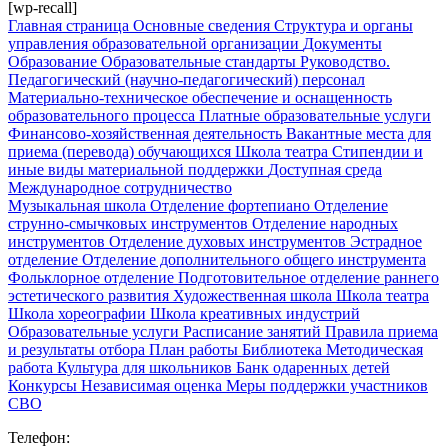
[wp-recall]
Главная страница
Основные сведения
Структура и органы
управления образовательной организации
Документы
Образование
Образовательные стандарты
Руководство.
Педагогический (научно-педагогический) персонал
Материально-техническое обеспечение и оснащенность
образовательного процесса
Платные образовательные услуги
Финансово-хозяйственная деятельность
Вакантные места для
приема (перевода) обучающихся
Школа театра
Стипендии и
иные виды материальной поддержки
Доступная среда
Международное сотрудничество
Музыкальная школа
Отделение фортепиано
Отделение
струнно-смычковых инструментов
Отделение народных
инструментов
Отделение духовых инструментов
Эстрадное
отделение
Отделение дополнительного общего инструмента
Фольклорное отделение
Подготовительное отделение раннего
эстетического развития
Художественная школа
Школа‌‌‌‌ театра
Школа хореографии
Школа креативных индустрий
Образовательные услуги
Расписание занятий
Правила приема
и результаты отбора
План работы
Библиотека
Методическая
работа
Культура для школьников
Банк одаренных детей
Конкурсы
Независимая оценка
Меры поддержки участников
СВО
Телефон: