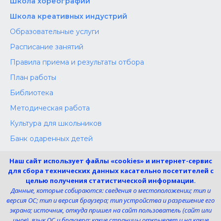
Школа хореографии
Школа креативных индустрий
Образовательные услуги
Расписание занятий
Правила приема и результаты отбора
План работы
Библиотека
Методическая работа
Культура для школьников
Банк одаренных детей
Конкурсы
Наш сайт использует файлы «cookies» и интернет-сервис
Независимая оценка
для сбора технических данных касательно посетителей с
целью получения статистической информации.
Меры поддержки участников СВО
Данные, которые собираются: сведения о местоположении; тип и
версия ОС; тип и версия браузера; тип устройства и разрешение его
экрана; источник, откуда пришел на сайт пользователь (сайт или
Телефон:
иное), язык ОС и браузера; какие страницы открывает и на какие