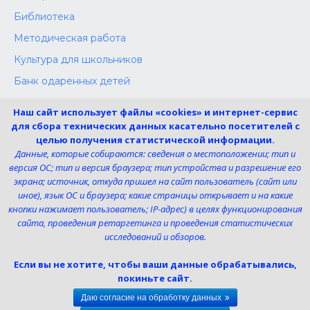
Библиотека
Методическая работа
Культура для школьников
Банк одаренных детей
Конкурсы
Наш сайт использует файлы «cookies» и интернет-сервис
Независимая оценка
для сбора технических данных касательно посетителей с
целью получения статистической информации.
Меры поддержки участников СВО
Данные, которые собираются: сведения о местоположении; тип и
версия ОС; тип и версия браузера; тип устройства и разрешение его
экрана; источник, откуда пришел на сайт пользователь (сайт или
Телефон:
иное), язык ОС и браузера; какие страницы открывает и на какие
8 (4725) 240725
кнопки нажимает пользователь; IP-адрес) в целях функционирования
Электронная почта:
сайта, проведения ретаргетинга и проведения статистических
uk-dshi1@belgov.ru
исследований и обзоров.
Мы в социальных сетях
Если вы не хотите, чтобы ваши данные обрабатывались,
покиньте сайт.
Даю согласие на обработку данных