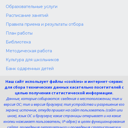
Образовательные услуги
Расписание занятий
Правила приема и результаты отбора
План работы
Библиотека
Методическая работа
Культура для школьников
Банк одаренных детей
Конкурсы
Наш сайт использует файлы «cookies» и интернет-сервис
Независимая оценка
для сбора технических данных касательно посетителей с
целью получения статистической информации.
Меры поддержки участников СВО
Данные, которые собираются: сведения о местоположении; тип и
версия ОС; тип и версия браузера; тип устройства и разрешение его
экрана; источник, откуда пришел на сайт пользователь (сайт или
Телефон:
иное), язык ОС и браузера; какие страницы открывает и на какие
8 (4725) 240725
кнопки нажимает пользователь; IP-адрес) в целях функционирования
Электронная почта:
сайта, проведения ретаргетинга и проведения статистических