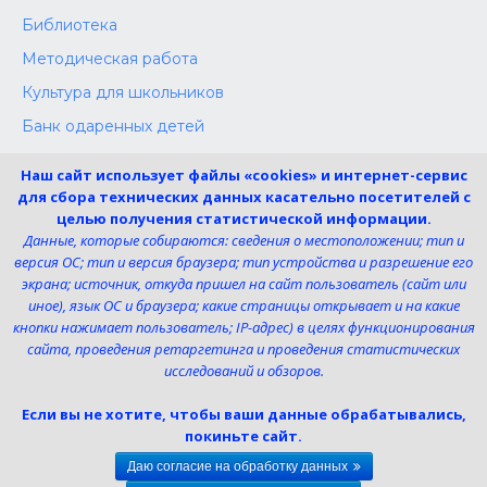
Библиотека
Методическая работа
Культура для школьников
Банк одаренных детей
Конкурсы
Наш сайт использует файлы «cookies» и интернет-сервис
Независимая оценка
для сбора технических данных касательно посетителей с
целью получения статистической информации.
Меры поддержки участников СВО
Данные, которые собираются: сведения о местоположении; тип и
версия ОС; тип и версия браузера; тип устройства и разрешение его
экрана; источник, откуда пришел на сайт пользователь (сайт или
Телефон:
иное), язык ОС и браузера; какие страницы открывает и на какие
8 (4725) 240725
кнопки нажимает пользователь; IP-адрес) в целях функционирования
Электронная почта:
сайта, проведения ретаргетинга и проведения статистических
uk-dshi1@belgov.ru
исследований и обзоров.
Мы в социальных сетях
Если вы не хотите, чтобы ваши данные обрабатывались,
покиньте сайт.
Даю согласие на обработку данных