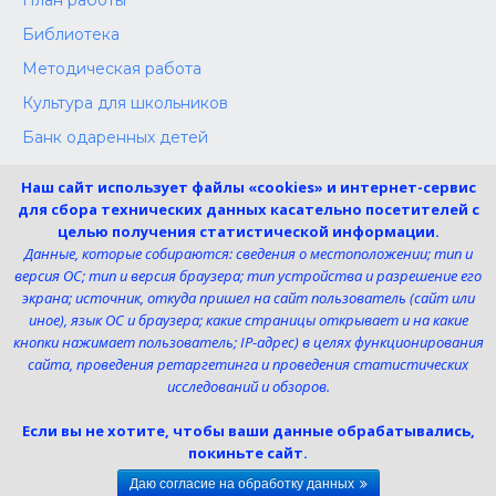
План работы
Библиотека
Методическая работа
Культура для школьников
Банк одаренных детей
Конкурсы
Наш сайт использует файлы «cookies» и интернет-сервис
Независимая оценка
для сбора технических данных касательно посетителей с
целью получения статистической информации.
Меры поддержки участников СВО
Данные, которые собираются: сведения о местоположении; тип и
версия ОС; тип и версия браузера; тип устройства и разрешение его
экрана; источник, откуда пришел на сайт пользователь (сайт или
Телефон:
иное), язык ОС и браузера; какие страницы открывает и на какие
8 (4725) 240725
кнопки нажимает пользователь; IP-адрес) в целях функционирования
Электронная почта:
сайта, проведения ретаргетинга и проведения статистических
uk-dshi1@belgov.ru
исследований и обзоров.
Мы в социальных сетях
Если вы не хотите, чтобы ваши данные обрабатывались,
покиньте сайт.
Даю согласие на обработку данных