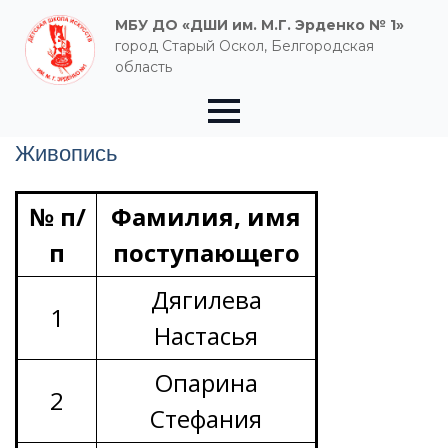
МБУ ДО «ДШИ им. М.Г. Эрденко № 1»
город Старый Оскол, Белгородская
область
Живопись
№ п/
Фамилия, имя
п
поступающего
Дягилева
1
Настасья
Опарина
2
Стефания