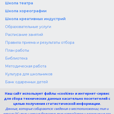
Школа‌‌‌‌ театра
Школа хореографии
Школа креативных индустрий
Образовательные услуги
Расписание занятий
Правила приема и результаты отбора
План работы
Библиотека
Методическая работа
Культура для школьников
Банк одаренных детей
Конкурсы
Наш сайт использует файлы «cookies» и интернет-сервис
Независимая оценка
для сбора технических данных касательно посетителей с
целью получения статистической информации.
Меры поддержки участников СВО
Данные, которые собираются: сведения о местоположении; тип и
версия ОС; тип и версия браузера; тип устройства и разрешение его