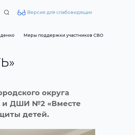
Версия для слабовидящих
Search
for:
рденко
Меры поддержки участников СВО
Ь»
ородского округа
1 и ДШИ №2 «Вместе
щиты детей.