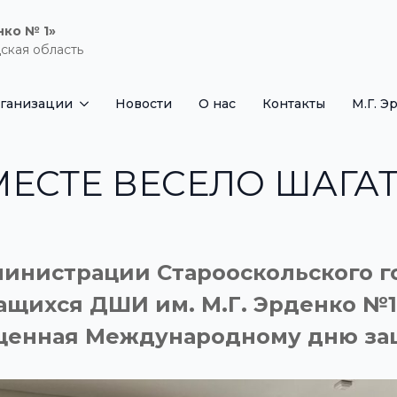
нко № 1»
ская область
рганизации
Новости
О нас
Контакты
М.Г. Э
ЕСТЕ ВЕСЕЛО ШАГАТ
инистрации Старооскольского г
чащихся ДШИ им. М.Г. Эрденко №
ященная Международному дню за