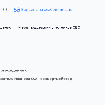
Версия для слабовидящих
Search
for:
рденко
Меры поддержки участников СВО
Возрождение».
ватель Иванова О.А., концертмейстер