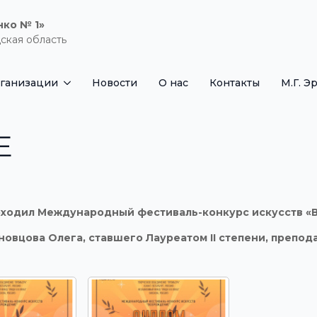
нко № 1»
ская область
рганизации
Новости
О нас
Контакты
М.Г. Э
Е
проходил Международный фестиваль-конкурс искусств «
новцова Олега, ставшего Лауреатом
II
степени, препода