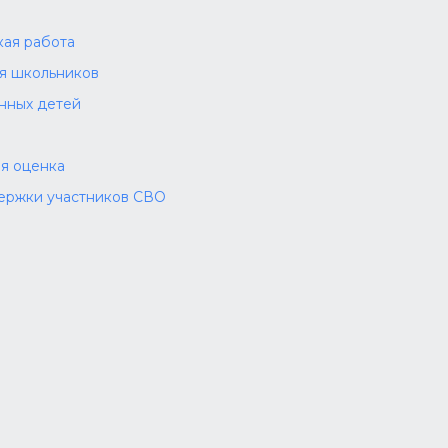
а
ая работа
ля школьников
нных детей
я оценка
ержки участников СВО