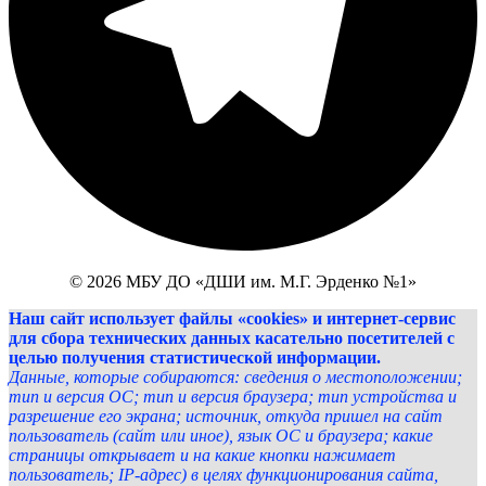
© 2026 МБУ ДО «ДШИ им. М.Г. Эрденко №1»
Наш сайт использует файлы «cookies» и интернет-сервис
для сбора технических данных касательно посетителей с
целью получения статистической информации.
Данные, которые собираются: сведения о местоположении;
тип и версия ОС; тип и версия браузера; тип устройства и
разрешение его экрана; источник, откуда пришел на сайт
пользователь (сайт или иное), язык ОС и браузера; какие
страницы открывает и на какие кнопки нажимает
пользователь; IP-адрес) в целях функционирования сайта,