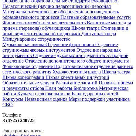
Образование
Образовательные стандарты
Руководство.
Педагогический (научно-педагогический) персонал
Материально-техническое обеспечение и оснащенность
образовательного процесса
Платные образовательные услуги
Финансово-хозяйственная деятельность
Вакантные места для
приема (перевода) обучающихся
Школа театра
Стипендии и
иные виды материальной поддержки
Доступная среда
Международное сотрудничество
Музыкальная школа
Отделение фортепиано
Отделение
струнно-смычковых инструментов
Отделение народных
инструментов
Отделение духовых инструментов
Эстрадное
отделение
Отделение дополнительного общего инструмента
Фольклорное отделение
Подготовительное отделение раннего
эстетического развития
Художественная школа
Школа‌‌‌‌ театра
Школа хореографии
Школа креативных индустрий
Образовательные услуги
Расписание занятий
Правила приема
и результаты отбора
План работы
Библиотека
Методическая
работа
Культура для школьников
Банк одаренных детей
Конкурсы
Независимая оценка
Меры поддержки участников
СВО
Телефон:
8 (4725) 240725
Электронная почта: